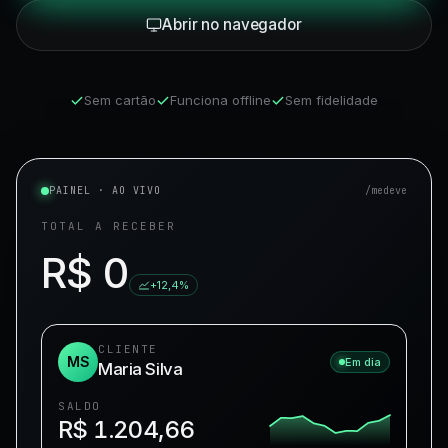
Abrir no navegador
Sem cartão
Funciona offline
Sem fidelidade
PAINEL · AO VIVO
/medeve
TOTAL A RECEBER
R$
0
+12,4%
CLIENTE
MS
Em dia
Maria Silva
SALDO
R$ 1.204,66