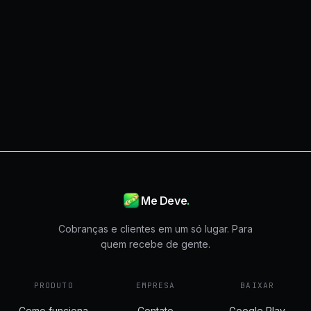
Baixar no Android
Abrir no navegador
Me Deve
.
Cobranças e clientes em um só lugar. Para
quem recebe de gente.
PRODUTO
EMPRESA
BAIXAR
Como funciona
Contato
Google Play