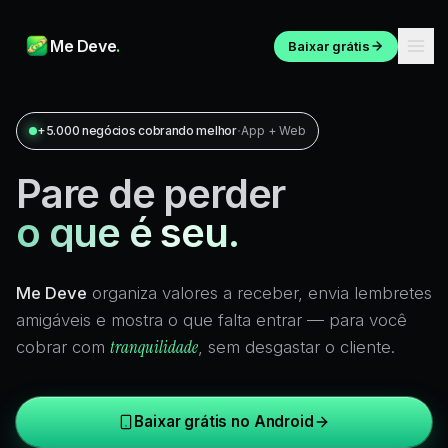
Me Deve
.
Baixar grátis
·
+5.000 negócios cobrando melhor
App + Web
Pare de perder
o que é seu.
Me Deve
organiza valores a receber, envia lembretes
amigáveis e mostra o que falta entrar — para você
tranquilidade
cobrar com
, sem desgastar o cliente.
Baixar grátis no Android