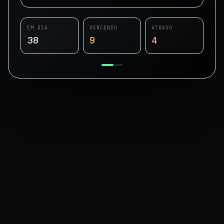
EM DIA
VENCENDO
ATRASO
38
9
4
A ESCALA QUE CONTA
recebe
Números de quem já
melhor